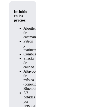
Incluido
en los
precios
:
Alquiler
de
catamarán
Patrón
y
marinero
Combustible
Snacks
de
calidad
Altavoces
de
música
(conexión
Bluetooth)
2/3
bebidas
por
persona