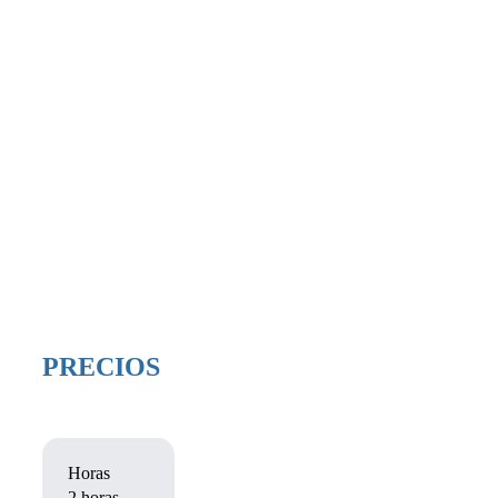
PRECIOS
Horas
De octubre a mayo
2 horas
750€ + 10 €/persona