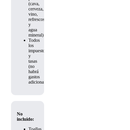
(cava,
cerveza,
vino,
refrescos
y
agua
mineral)
Todos
los
impuestos
y
tasas
(no
habrá
gastos
adicionales)
No
incluido:
Toallas